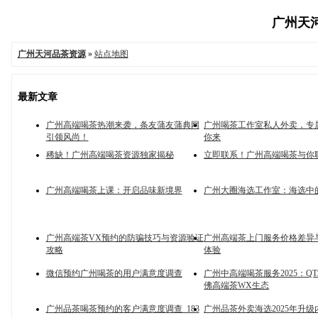
广州天河
广州天河品茶资源
»
站点地图
最新文章
广州高端喝茶热潮来袭，条友蒲友蒲典网
广州喝茶工作室私人外卖，专
引领风尚！
你来
稀缺！广州高端喝茶资源独家揭秘
立即联系！广州高端喝茶与你
广州高端喝茶上课：开启品味新境界
广州大圈海选工作室：海选中
广州高端茶VX预约的防骗技巧与资源验证
广州高端茶上门服务价格差异
攻略
体验
微信预约广州喝茶的用户满意度调查
广州中高端喝茶服务2025：Q
佛高端茶WX生态
广州品茶喝茶预约的客户满意度调查_183
广州品茶外卖海选2025年升级